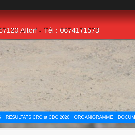
67120 Altorf - Tél : 0674171573
6
RESULTATS CRC et CDC 2026
ORGANIGRAMME
DOCUM