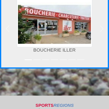
Précedent
Suiv
BOUCHERIE ILLER
SPORTS
REGIONS