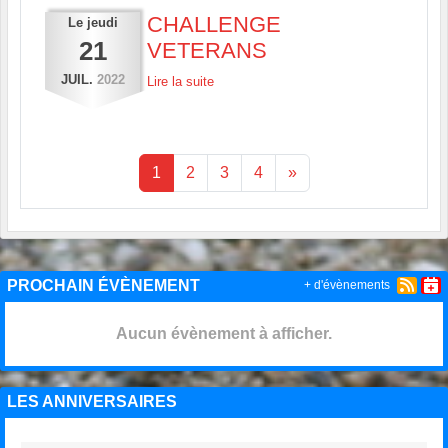
CHALLENGE
Le
jeudi
21
VETERANS
JUIL.
2022
Lire la suite
1
2
3
4
»
PROCHAIN ÉVÈNEMENT
+ d'évènements
Aucun évènement à afficher.
LES ANNIVERSAIRES